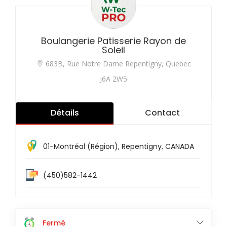
Boulangerie Patisserie Rayon de
Soleil
683B, Rue Notre Dame Repentigny, Quebec
J6A 2W5
Détails
Contact
01-Montréal (Région)
,
Repentigny
,
CANADA
(450)582-1442
Fermé