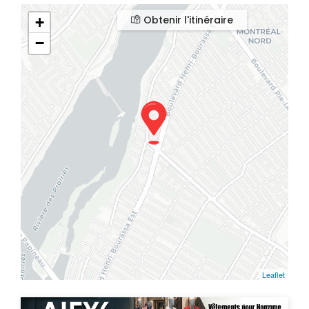
Obtenir l'itinéraire
+
−
Leaflet