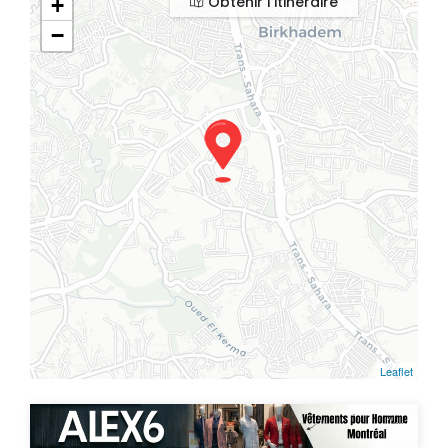
Obtenir l'itinéraire
+
−
Leaflet