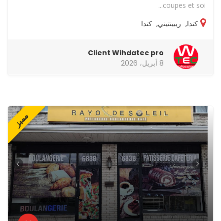
coupes et soi...
كندا
,
ريبينتيني
,
كندا
Client Wihdatec pro
8 أبريل، 2026
مميز