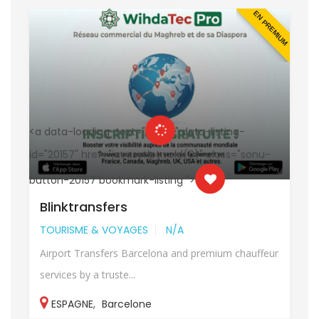
UM
EN PREMIUM
<a data-loading-text="
" data-listing-
<
id="20157" href="javascript:void(0)" class="sonu-
i
button-20157 bookmark-listing ">
b
Blinktransfers
TOURISME & VOYAGES
N/A
Airport Transfers Barcelona and premium chauffeur
services by a truste...
ESPAGNE
,
Barcelone