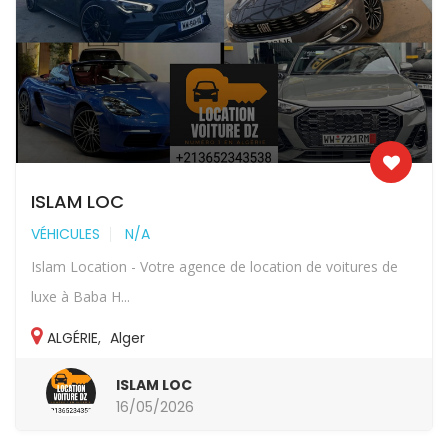
ISLAM LOC
VÉHICULES
N/A
Islam Location - Votre agence de location de voitures de
luxe à Baba H...
ALGÉRIE
,
Alger
ISLAM LOC
16/05/2026