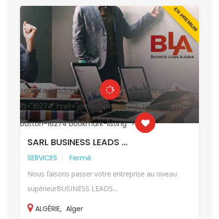
UM
EN PREMIUM
<a data-loading-text="
" data-listing-
<
id="16274" href="javascript:void(0)" class="sonu-
i
button-16274 bookmark-listing ">
b
SARL BUSINESS LEADS ...
SERVICES
Fermé
Nous faisons passer votre entreprise au niveau
supérieurBUSINESS LEADS...
ALGÉRIE
,
Alger