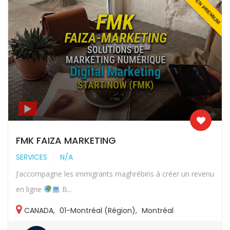
EN PREMIUM
FMK FAIZA MARKETING
SERVICES
N/A
J’accompagne les immigrants maghrébins à créer un revenu
en ligne
B...
CANADA
,
01-Montréal (Région)
,
Montréal