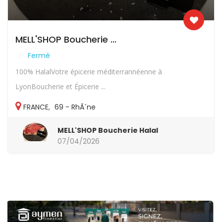
MELL'SHOP Boucherie ...
Fermé
100% HalalVotre épicerie méditerrannéenne à
LyonBoucherie et Épicerie ...
FRANCE
,
69 - RhÃ´ne
MELL'SHOP Boucherie Halal
07/04/2026