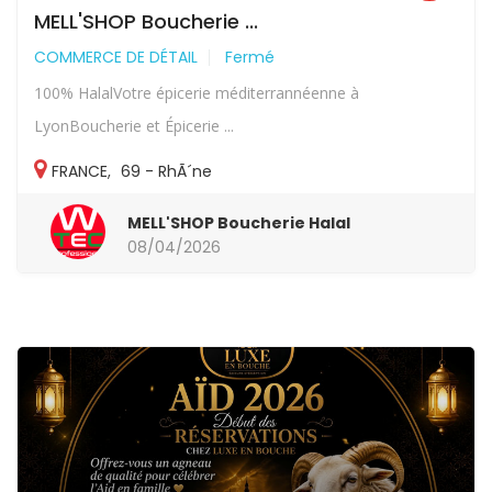
MELL'SHOP Boucherie ...
COMMERCE DE DÉTAIL
Fermé
100% HalalVotre épicerie méditerrannéenne à
LyonBoucherie et Épicerie ...
FRANCE
,
69 - RhÃ´ne
MELL'SHOP Boucherie Halal
08/04/2026