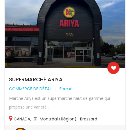
SUPERMARCHÉ ARIYA
COMMERCE DE DÉTAIL
Fermé
Marché Ariya est un supermarché haut de gamme qui
propose une variété ...
CANADA
,
01-Montréal (Région)
,
Brossard