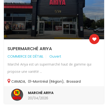
SUPERMARCHÉ ARIYA
COMMERCE DE DÉTAIL
Ouvert
Marché Ariya est un supermarché haut de gamme qui
propose une variété ...
CANADA
,
01-Montréal (Région)
,
Brossard
MARCHÉ ARIYA
20/04/2026