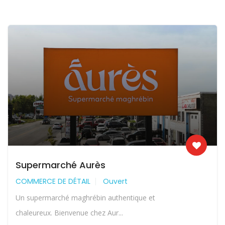
Supermarché Aurès
COMMERCE DE DÉTAIL
Ouvert
Un supermarché maghrébin authentique et
chaleureux. Bienvenue chez Aur...