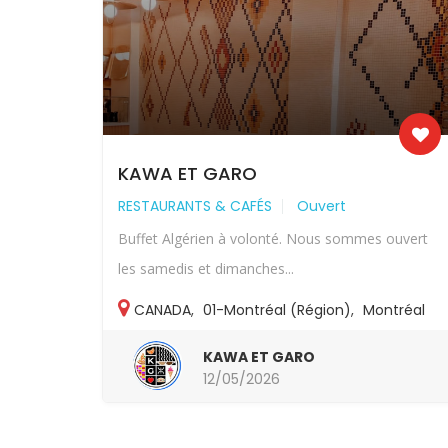
KAWA ET GARO
RESTAURANTS & CAFÉS
Ouvert
Buffet Algérien à volonté. Nous sommes ouvert
les samedis et dimanches...
CANADA
,
01-Montréal (Région)
,
Montréal
KAWA ET GARO
12/05/2026