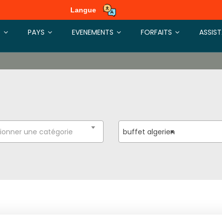
Langue
S
PAYS
EVENEMENTS
FORFAITS
ASSIS
ionner une catégorie
buffet algerien
×