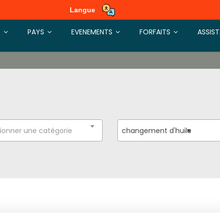
Langue
S
PAYS
EVENEMENTS
FORFAITS
ASSIS
ionner une catégorie
changement d'huile
×