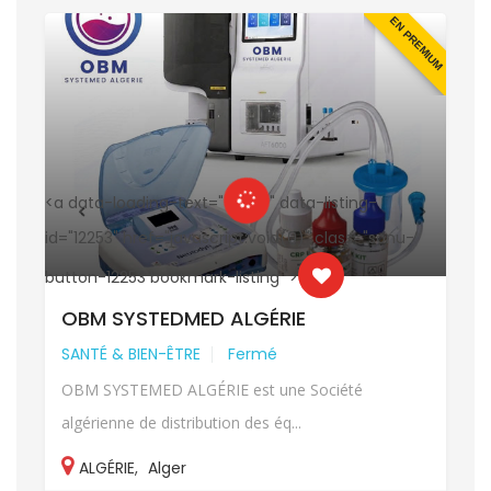
UM
EN PREMIUM
<a data-loading-text="
" data-listing-
<
id="12253" href="javascript:void(0)" class="sonu-
i
button-12253 bookmark-listing ">
b
OBM SYSTEDMED ALGÉRIE
SANTÉ & BIEN-ÊTRE
Fermé
OBM SYSTEMED ALGÉRIE est une Société
algérienne de distribution des éq...
ALGÉRIE
,
Alger