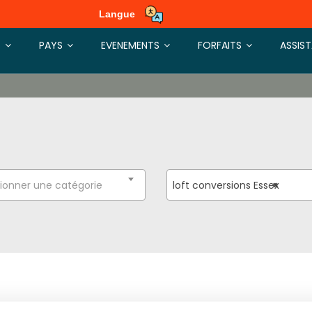
Langue
S
PAYS
EVENEMENTS
FORFAITS
ASSIS
ionner une catégorie
loft conversions Essex
×