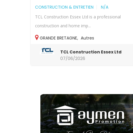
CONSTRUCTION & ENTRETIEN
N/A
TCL Construction Essex Ltd is a professional
construction and home imp...
GRANDE BRETAGNE
,
Autres
TCL Construction Essex Ltd
07/06/2026