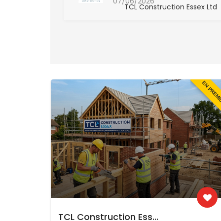
07/06/2026
 Essex Ltd
TCL Construction Essex Ltd
EN PREM
TCL Construction Ess...