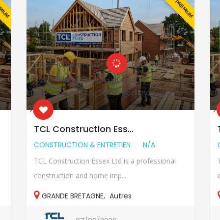
EMIUM
EN PREMIUM
<a data-loading-text="
" data-listing-
<a
id="20095" href="javascript:void(0)"
id
class="sonu-button-20095 bookmark-listing
cl
">
">
TCL Construction Ess...
CONSTRUCTION & ENTRETIEN
N/A
TCL Construction Essex Ltd is a professional
construction and home imp...
GRANDE BRETAGNE
,
Autres