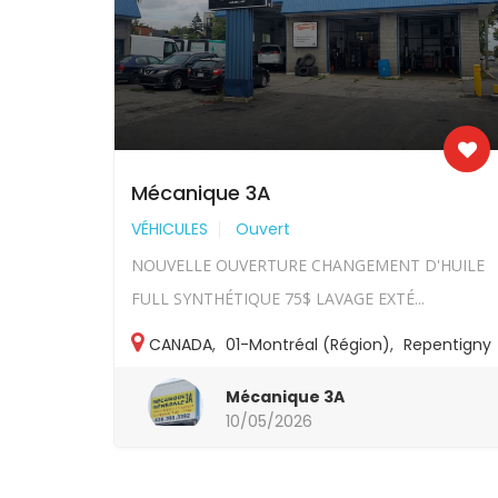
Mécanique 3A
VÉHICULES
Ouvert
NOUVELLE OUVERTURE CHANGEMENT D'HUILE
FULL SYNTHÉTIQUE 75$ LAVAGE EXTÉ...
CANADA
,
01-Montréal (Région)
,
Repentigny
Mécanique 3A
10/05/2026