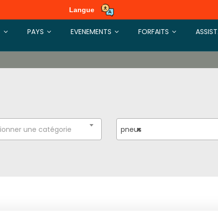
Langue
S
PAYS
EVENEMENTS
FORFAITS
ASSIS
ionner une catégorie
pneus
×