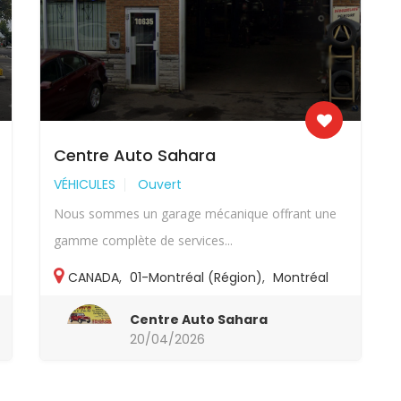
Centre Auto Sahara
VÉHICULES
Ouvert
Nous sommes un garage mécanique offrant une
gamme complète de services...
CANADA
,
01-Montréal (Région)
,
Montréal
Centre Auto Sahara
20/04/2026