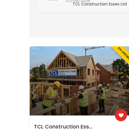
07/06/2026
 Essex Ltd
TCL Construction Essex Ltd
EN PREM
TCL Construction Ess...