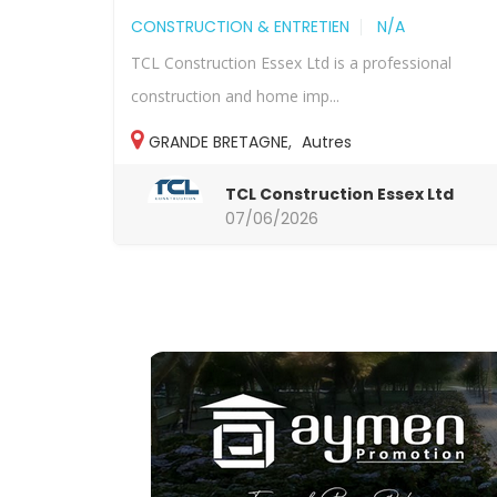
CONSTRUCTION & ENTRETIEN
N/A
TCL Construction Essex Ltd is a professional
construction and home imp...
GRANDE BRETAGNE
,
Autres
TCL Construction Essex Ltd
07/06/2026