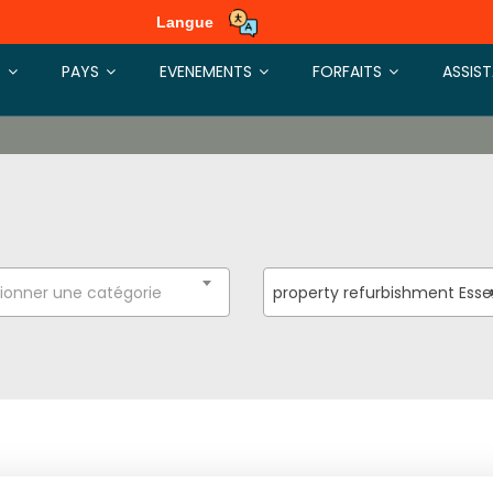
Langue
S
PAYS
EVENEMENTS
FORFAITS
ASSIS
ionner une catégorie
property refurbishment Esse