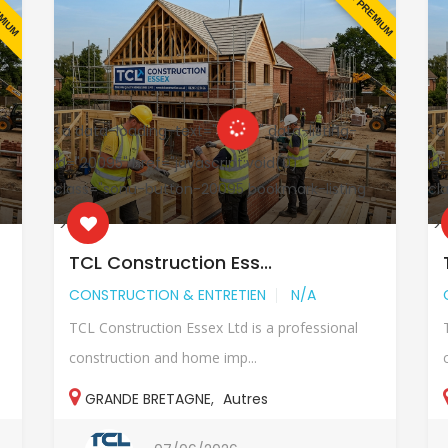
EMIUM
EN PREMIUM
<a data-loading-text="
" data-listing-
<a
id="20095" href="javascript:void(0)"
id
class="sonu-button-20095 bookmark-listing
cl
">
">
TCL Construction Ess...
CONSTRUCTION & ENTRETIEN
N/A
TCL Construction Essex Ltd is a professional
construction and home imp...
GRANDE BRETAGNE
,
Autres