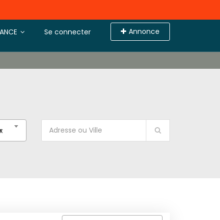
Annonce
TANCE
Se connecter
x
×