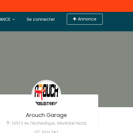
Annonce
TANCE
Se connecter
Arouch Garage
10515 Av l'Archevêque, Montréal-Nord,
QC H1H 3A1