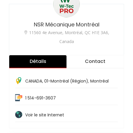
NSR Mécanique Montréal
11560 4e Avenue, Montréal, QC H1E 3A6,
Canada
Détails
Contact
CANADA
,
01-Montréal (Région)
,
Montréal
1 514-691-3607
Voir le site Internet