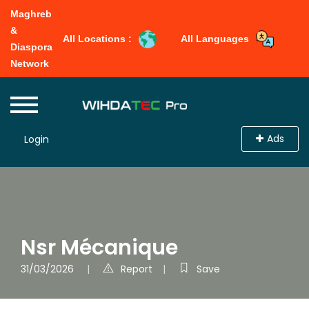
Maghreb
&
All Locations :
All Languages
Diaspora
Network
Ads
Login
Nsr Mécanique
31/03/2026
Report
Save