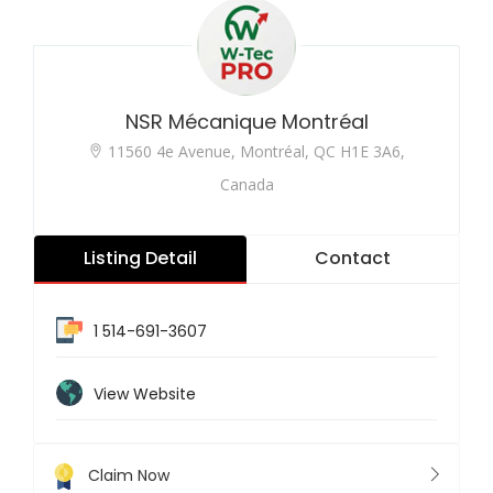
NSR Mécanique Montréal
11560 4e Avenue, Montréal, QC H1E 3A6,
Canada
Listing Detail
Contact
1 514-691-3607
View Website
Claim Now