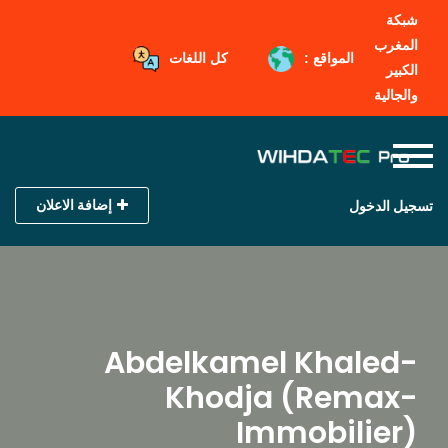
شبكة
المغرب
المواقع :
كل اللغات
الكبير
والجالية
إضافة الاعلان
تسجيل الدخول
Abdelkamel Khaled-
Khodja (Remax-
Immobilier)