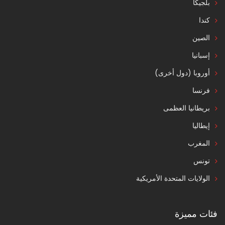
بلجيكا
كندا
الصين
إسبانيا
أوروبا (دول أخرى)
فرنسا
بريطانيا العظمى
إيطاليا
المغرب
تونس
الولايات المتحدة الأمريكية
فئات مميزة