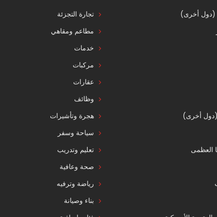
 (دول أخرى)
تجارة التجزئة
مطاعم ومقاهي
خدمات
مركبات
عقارات
وظائف
 (دول أخرى)
هجرة وتأشيرات
سياحة وسفر
ا العظمى
تعليم وتدريب
صحة وعافية
رياضة وترفيه
بناء وصيانة