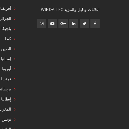
أفريقيا
إعلانات ودليل والمزيد WIHDA TEC
الجزائر
بلجيكا
كندا
الصين
إسبانيا
أوروبا
فرنسا
بريطاني
إيطاليا
المغرب
تونس