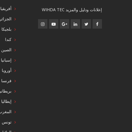
أفريقيا
إعلانات ودليل والمزيد WIHDA TEC
الجزائر
بلجيكا
كندا
الصين
إسبانيا
أوروبا
فرنسا
بريطاني
إيطاليا
المغرب
تونس