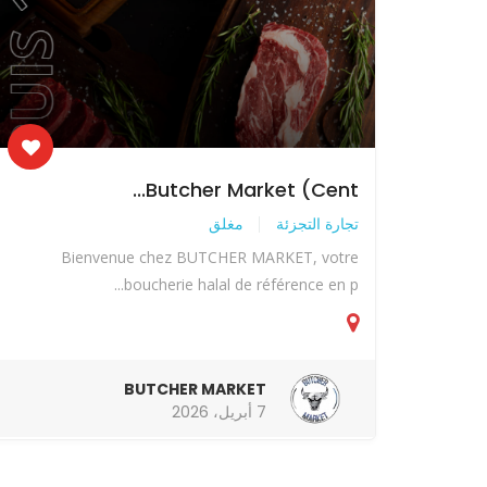
Butcher Market (Cent...
تجارة التجزئة
مغلق
Bienvenue chez BUTCHER MARKET, votre
boucherie halal de référence en p...
BUTCHER MARKET
7 أبريل، 2026