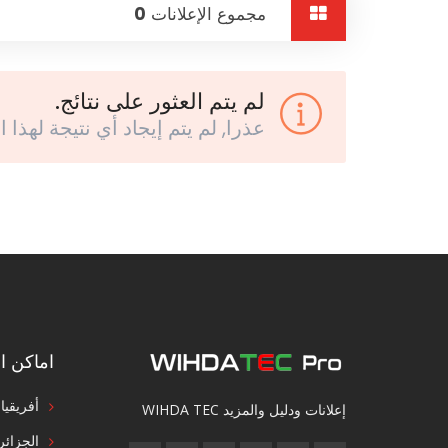
مجموع الإعلانات
0
لم يتم العثور على نتائج.
عذرا, لم يتم إيجاد أي نتيجة لهذا ا
اماكن ال
أفريقيا
إعلانات ودليل والمزيد WIHDA TEC
الجزائر