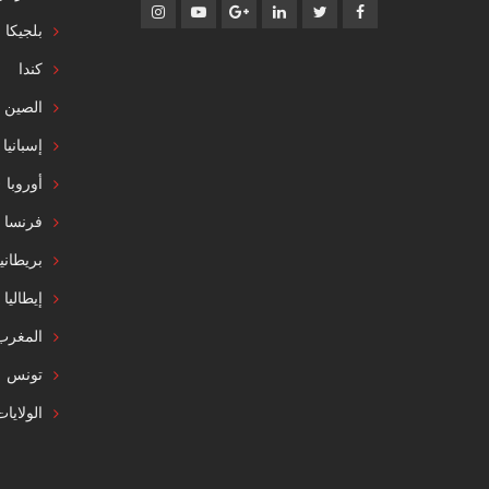
بلجيكا
كندا
الصين
إسبانيا
أوروبا
فرنسا
بريطاني
إيطاليا
المغرب
تونس
الولايا