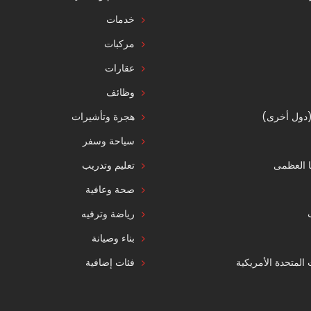
خدمات
مركبات
عقارات
وظائف
 (دول أخرى)
هجرة وتأشيرات
سياحة وسفر
ا العظمى
تعليم وتدريب
صحة وعافية
رياضة وترفيه
بناء وصيانة
ت المتحدة الأمريكية
فئات إضافية