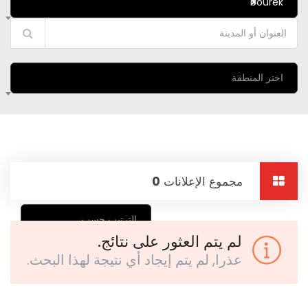
bourek
×
اختر المنطقة
مجموع الإعلانات
0
الترتيب حسب
لم يتم العثور على نتائج.
عذرا, لم يتم إيجاد أي نتيجة لهذا البحث.