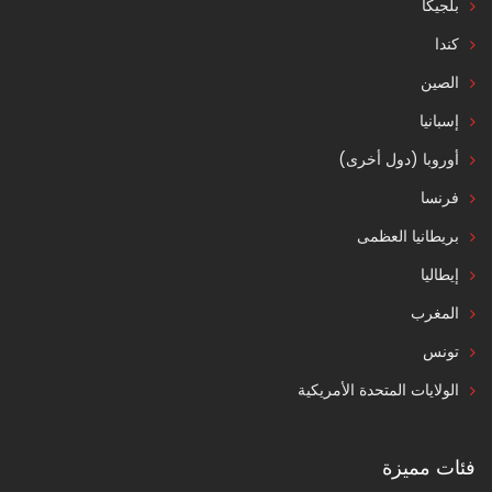
بلجيكا
كندا
الصين
إسبانيا
أوروبا (دول أخرى)
فرنسا
بريطانيا العظمى
إيطاليا
المغرب
تونس
الولايات المتحدة الأمريكية
فئات مميزة