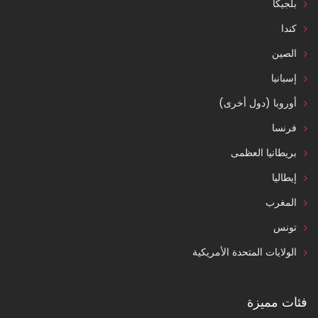
بلجيكا
كندا
الصين
إسبانيا
أوروبا (دول أخرى)
فرنسا
بريطانيا العظمى
إيطاليا
المغرب
تونس
الولايات المتحدة الأمريكية
فئات مميزة