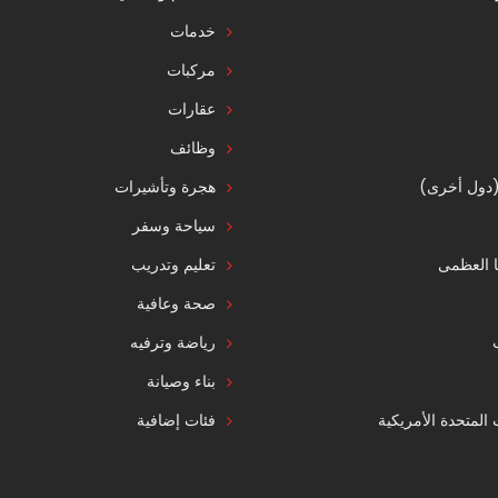
خدمات
مركبات
عقارات
وظائف
 (دول أخرى)
هجرة وتأشيرات
سياحة وسفر
ا العظمى
تعليم وتدريب
صحة وعافية
رياضة وترفيه
بناء وصيانة
ت المتحدة الأمريكية
فئات إضافية