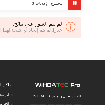
مجموع الإعلانات
0
لم يتم العثور على نتائج.
عذرا, لم يتم إيجاد أي نتيجة لهذا ا
اماكن ال
أفريقيا
إعلانات ودليل والمزيد WIHDA TEC
الجزائر