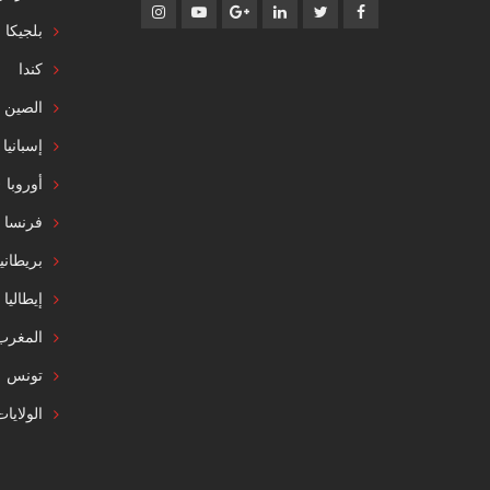
بلجيكا
كندا
الصين
إسبانيا
أوروبا
فرنسا
بريطاني
إيطاليا
المغرب
تونس
الولايا