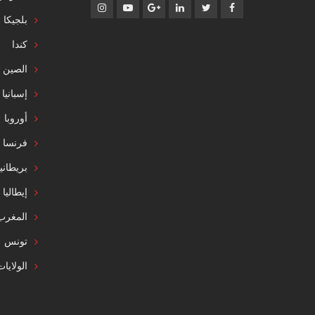
بلجيكا
كندا
الصين
إسبانيا
أوروبا
فرنسا
بريطاني
إيطاليا
المغرب
تونس
الولايا