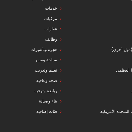
خدمات
مركبات
عقارات
وظائف
 (دول أخرى)
هجرة وتأشيرات
سياحة وسفر
ا العظمى
تعليم وتدريب
صحة وعافية
رياضة وترفيه
بناء وصيانة
ت المتحدة الأمريكية
فئات إضافية