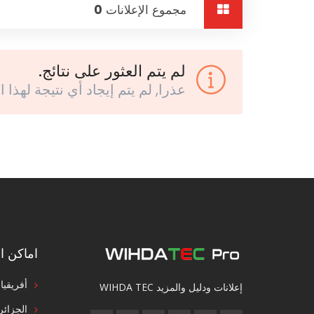
مجموع الإعلانات
0
لم يتم العثور على نتائج.
عذرا, لم يتم إيجاد أي نتيجة لهذا ا
اماكن ال
أفريقيا
إعلانات ودليل والمزيد WIHDA TEC
الجزائر