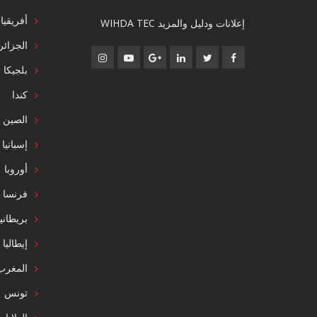
أفريقيا
إعلانات ودليل والمزيد WIHDA TEC
الجزائر
بلجيكا
كندا
الصين
إسبانيا
أوروبا
فرنسا
بريطاني
إيطاليا
المغرب
تونس