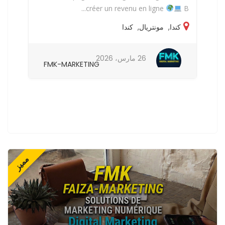
...
créer un revenu en ligne
B...
كندا
,
مونتريال
,
كندا
26 مارس، 2026
FMK-MARKETING
مميز