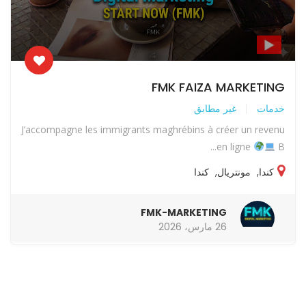
FMK FAIZA MARKETING
خدمات
غير مطابق
J’accompagne les immigrants maghrébins à créer un revenu
en ligne
B...
كندا
,
مونتريال
,
كندا
FMK-MARKETING
26 مارس، 2026