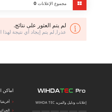
مجموع الإعلانات
0
لم يتم العثور على نتائج.
عذرا, لم يتم إيجاد أي نتيجة لهذا ا
اماكن ال
أفريقيا
إعلانات ودليل والمزيد WIHDA TEC
الجزائر