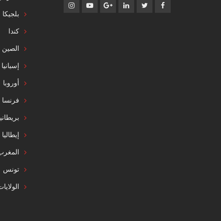
بلجيكا
كندا
الصين
إسبانيا
أوروبا
فرنسا
بريطاني
إيطاليا
المغرب
تونس
الولايا