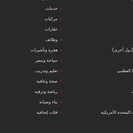
خدمات
مركبات
عقارات
وظائف
 (دول أخرى)
هجرة وتأشيرات
سياحة وسفر
ا العظمى
تعليم وتدريب
صحة وعافية
رياضة وترفيه
بناء وصيانة
ت المتحدة الأمريكية
فئات إضافية