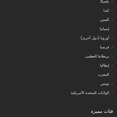
بلجيكا
كندا
الصين
إسبانيا
أوروبا (دول أخرى)
فرنسا
بريطانيا العظمى
إيطاليا
المغرب
تونس
الولايات المتحدة الأمريكية
فئات مميزة