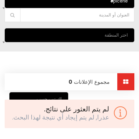
epicerie
×
اختر المنطقة
مجموع الإعلانات
0
الترتيب حسب
لم يتم العثور على نتائج.
عذرا, لم يتم إيجاد أي نتيجة لهذا البحث.