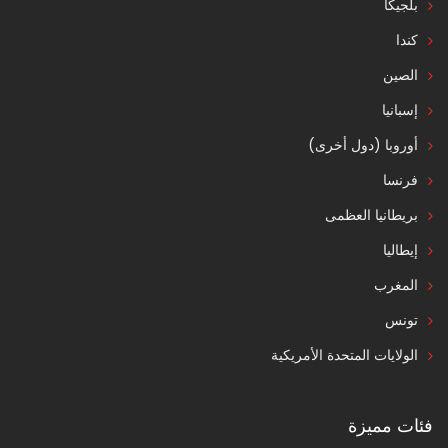
بلجيكا
كندا
الصين
إسبانيا
أوروبا (دول أخرى)
فرنسا
بريطانيا العظمى
إيطاليا
المغرب
تونس
الولايات المتحدة الأمريكية
فئات مميزة