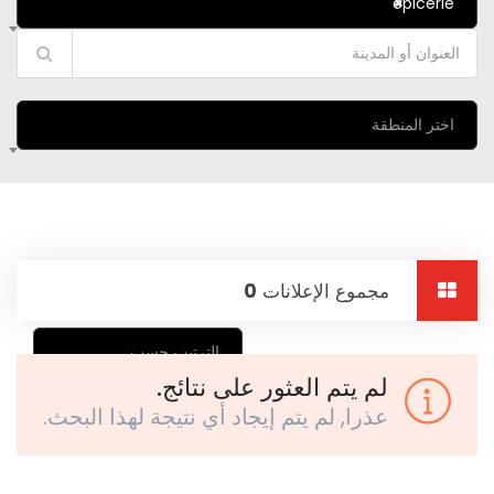
epicerie
×
اختر المنطقة
مجموع الإعلانات
0
الترتيب حسب
لم يتم العثور على نتائج.
عذرا, لم يتم إيجاد أي نتيجة لهذا البحث.