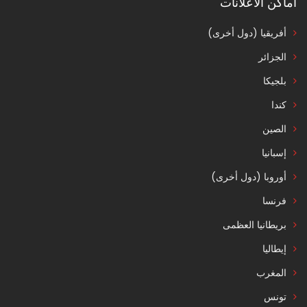
اماكن الاعلانات
أفريقيا (دول أخرى)
الجزائر
بلجيكا
كندا
الصين
إسبانيا
أوروبا (دول أخرى)
فرنسا
بريطانيا العظمى
إيطاليا
المغرب
تونس