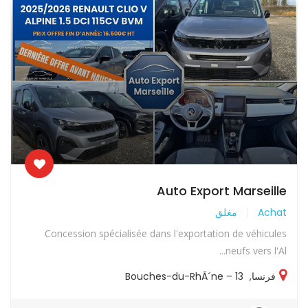
Auto Export Marseille
Achat
مغلق
Concession spécialisée dans l'exportation de véhicules
neufs vers l'Al...
فرنسا
,
13 – Bouches-du-RhÃ´ne