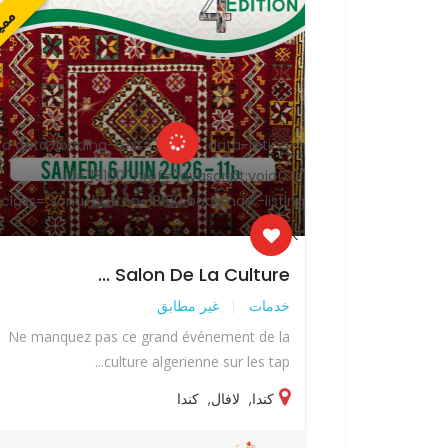
مميز
ممي
" data-listing-
<a data-loading-text="
id="18100" href="javascript:void(0)"
id=
class="sonu-button-18100 bookmark-listing
class="sonu
">
Salon De La Culture ...
خدمات
غير مطابق
Ne manquez pas ce grand événement de la
Ne manquez
culture algerienne sur les tap...
كندا
,
لافال
,
كندا