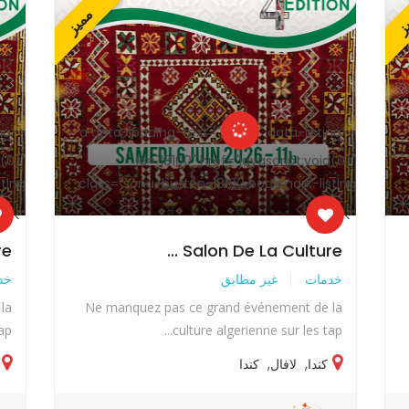
ز
مميز
ing-
<a data-loading-text="
" data-listing-
<a data-loading-text="
d(0)"
id="18100" href="javascript:void(0)"
ting
class="sonu-button-18100 bookmark-listing
">
">
..
Salon De La Culture ...
خدمات
غير مطابق
خد
la
Ne manquez pas ce grand événement de la
...
culture algerienne sur les tap...
كندا
,
لافال
,
كندا