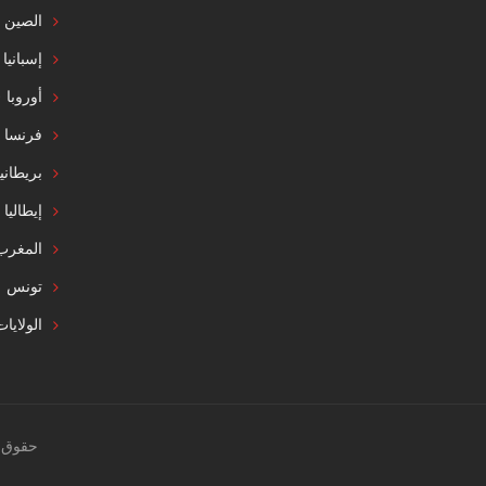
الصين
إسبانيا
أوروبا
فرنسا
بريطاني
إيطاليا
المغرب
تونس
الولايا
حقوق النشر 2020 © صمم بواسطة LOGY