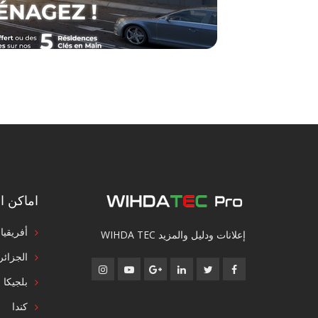
اماكن ال
أفريقيا
إعلانات ودليل والمزيد WIHDA TEC
الجزائر
بلجيكا
كندا