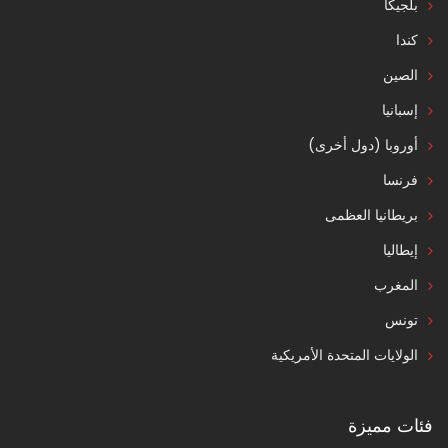
بلجيكا
كندا
الصين
إسبانيا
أوروبا (دول أخرى)
فرنسا
بريطانيا العظمى
إيطاليا
المغرب
تونس
الولايات المتحدة الأمريكية
فئات مميزة