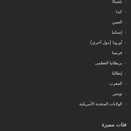
بلجيكا
كندا
الصين
إسبانيا
أوروبا (دول أخرى)
فرنسا
بريطانيا العظمى
إيطاليا
المغرب
تونس
الولايات المتحدة الأمريكية
فئات مميزة