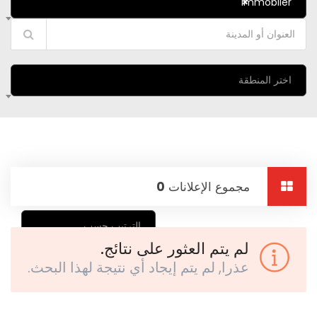
immoblier
×
اختر المنطقة
مجموع الإعلانات
0
الترتيب حسب
لم يتم العثور على نتائج.
عذرا, لم يتم إيجاد أي نتيجة لهذا البحث.