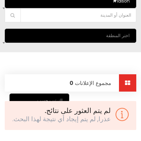
maison
×
اختر المنطقة
مجموع الإعلانات
0
الترتيب حسب
لم يتم العثور على نتائج.
عذرا, لم يتم إيجاد أي نتيجة لهذا البحث.