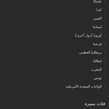
بلجيكا
كندا
الصين
إسبانيا
أوروبا (دول أخرى)
فرنسا
بريطانيا العظمى
إيطاليا
المغرب
تونس
الولايات المتحدة الأمريكية
فئات مميزة