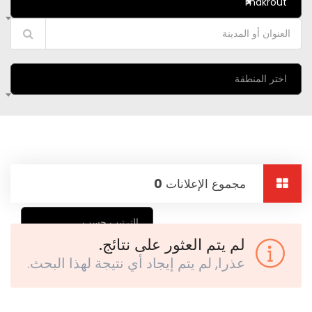
makrout
×
اختر المنطقة
مجموع الإعلانات
0
الترتيب حسب
لم يتم العثور على نتائج.
عذرا, لم يتم إيجاد أي نتيجة لهذا البحث.