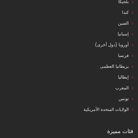
بلجيكا
كندا
الصين
إسبانيا
أوروبا (دول أخرى)
فرنسا
بريطانيا العظمى
إيطاليا
المغرب
تونس
الولايات المتحدة الأمريكية
فئات مميزة