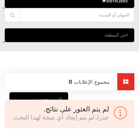
millefeuilles
×
اختر المنطقة
مجموع الإعلانات
0
الترتيب حسب
لم يتم العثور على نتائج.
عذرا, لم يتم إيجاد أي نتيجة لهذا البحث.