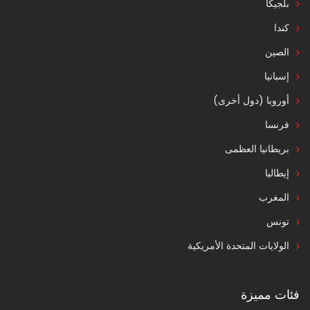
بلجيكا
كندا
الصين
إسبانيا
أوروبا (دول أخرى)
فرنسا
بريطانيا العظمى
إيطاليا
المغرب
تونس
الولايات المتحدة الأمريكية
فئات مميزة