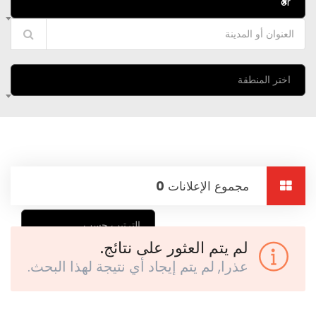
or
×
اختر المنطقة
مجموع الإعلانات
0
الترتيب حسب
لم يتم العثور على نتائج.
عذرا, لم يتم إيجاد أي نتيجة لهذا البحث.