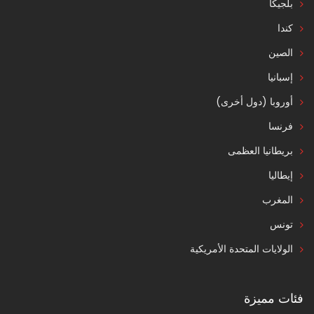
بلجيكا
كندا
الصين
إسبانيا
أوروبا (دول أخرى)
فرنسا
بريطانيا العظمى
إيطاليا
المغرب
تونس
الولايات المتحدة الأمريكية
فئات مميزة