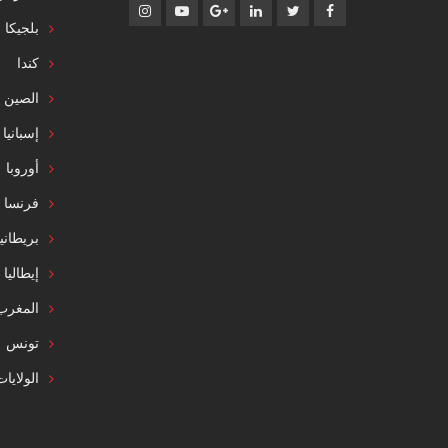
بلجيكا
كندا
الصين
إسبانيا
أوروبا
فرنسا
بريطاني
إيطاليا
المغرب
تونس
الولايا