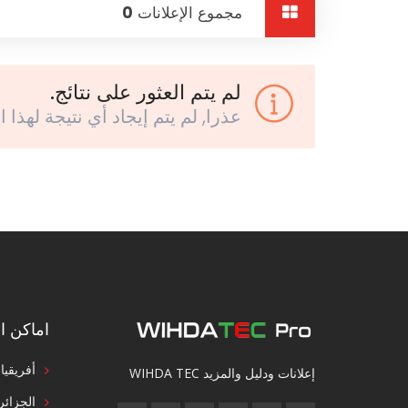
مجموع الإعلانات
0
لم يتم العثور على نتائج.
عذرا, لم يتم إيجاد أي نتيجة لهذا ا
اماكن ال
أفريقيا
إعلانات ودليل والمزيد WIHDA TEC
الجزائر