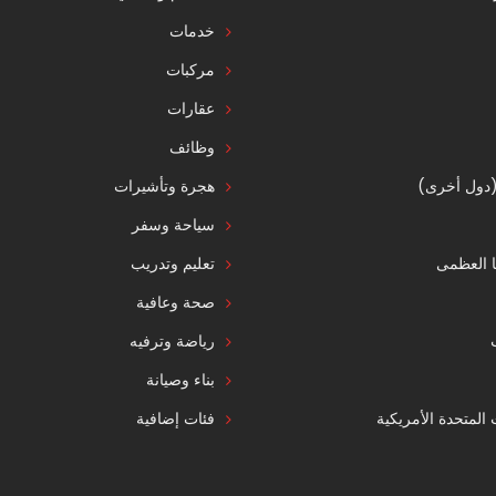
خدمات
مركبات
عقارات
وظائف
 (دول أخرى)
هجرة وتأشيرات
سياحة وسفر
ا العظمى
تعليم وتدريب
صحة وعافية
رياضة وترفيه
بناء وصيانة
ت المتحدة الأمريكية
فئات إضافية