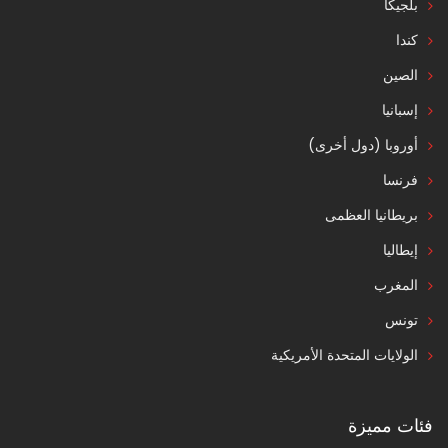
بلجيكا
كندا
الصين
إسبانيا
أوروبا (دول أخرى)
فرنسا
بريطانيا العظمى
إيطاليا
المغرب
تونس
الولايات المتحدة الأمريكية
فئات مميزة