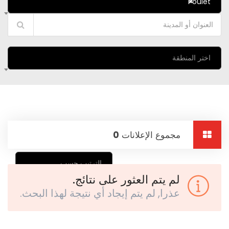
Poulet
×
اختر المنطقة
مجموع الإعلانات
0
الترتيب حسب
لم يتم العثور على نتائج.
عذرا, لم يتم إيجاد أي نتيجة لهذا البحث.