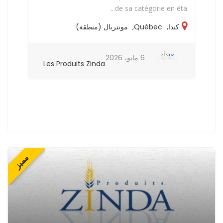
..
de sa catégorie en éta...
كندا
,
Québec
,
مونتريال (منطقة)
6 مايو، 2026
Les Produits Zinda
مميز