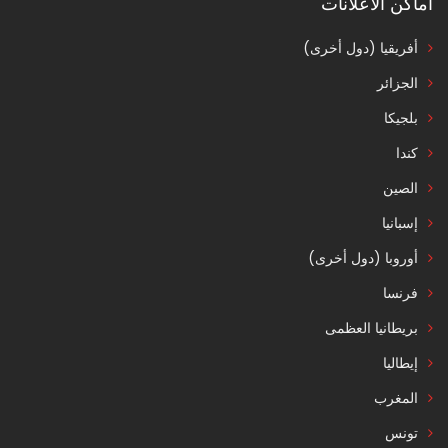
اماكن الاعلانات
أفريقيا (دول أخرى)
الجزائر
بلجيكا
كندا
الصين
إسبانيا
أوروبا (دول أخرى)
فرنسا
بريطانيا العظمى
إيطاليا
المغرب
تونس