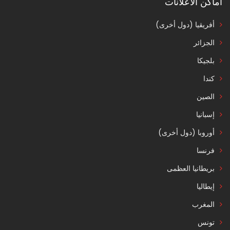
اماكن الاعلانات
أفريقيا (دول أخرى)
الجزائر
بلجيكا
كندا
الصين
إسبانيا
أوروبا (دول أخرى)
فرنسا
بريطانيا العظمى
إيطاليا
المغرب
تونس