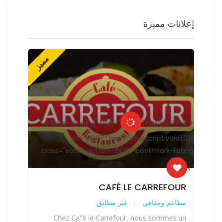
إعلانات مميزة
ز
مميز
ng-
<a data-loading-text="
" data-listing-
<a data-loading-text="
(0)"
id="15097" href="javascript:void(0)"
ting
class="sonu-button-15097 bookmark-listing
">
">
R
CAFÉ LE CARREFOUR
مطاعم ومقاهي
غير مطابق
مط
un
Chez Café le Carrefour, nous sommes un