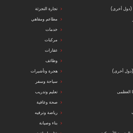
 (دول أخرى)
تجارة التجزئة
مطاعم ومقاهي
خدمات
مركبات
عقارات
وظائف
 (دول أخرى)
هجرة وتأشيرات
سياحة وسفر
ا العظمى
تعليم وتدريب
صحة وعافية
رياضة وترفيه
بناء وصيانة