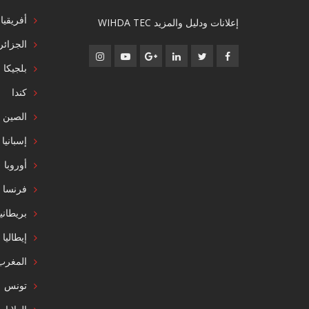
أفريقيا
إعلانات ودليل والمزيد WIHDA TEC
الجزائر
بلجيكا
كندا
الصين
إسبانيا
أوروبا
فرنسا
بريطاني
إيطاليا
المغرب
تونس