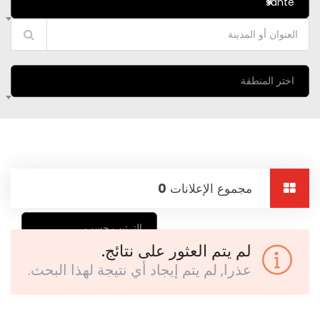
sante
×
اختر المنطقة
مجموع الإعلانات
0
الترتيب حسب
لم يتم العثور على نتائج.
عذرا, لم يتم إيجاد أي نتيجة لهذا البحث.