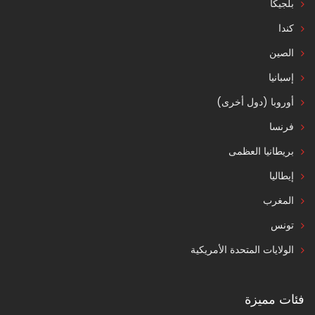
بلجيكا
كندا
الصين
إسبانيا
أوروبا (دول أخرى)
فرنسا
بريطانيا العظمى
إيطاليا
المغرب
تونس
الولايات المتحدة الأمريكية
فئات مميزة