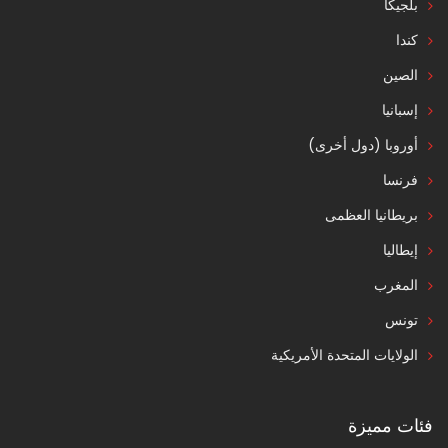
بلجيكا
كندا
الصين
إسبانيا
أوروبا (دول أخرى)
فرنسا
بريطانيا العظمى
إيطاليا
المغرب
تونس
الولايات المتحدة الأمريكية
فئات مميزة