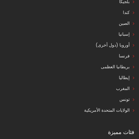
بلجيكا
كندا
الصين
إسبانيا
أوروبا (دول أخرى)
فرنسا
بريطانيا العظمى
إيطاليا
المغرب
تونس
الولايات المتحدة الأمريكية
فئات مميزة